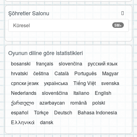
Şöhretler Salonu
Küresel
5M+
Oyunun diline göre istatistikleri
bosanski
français
slovenčina
русский язык
hrvatski
čeština
Català
Português
Magyar
српски језик
українська
Tiếng Việt
svenska
Nederlands
slovenščina
Italiano
English
ქართული
azərbaycan
română
polski
español
Türkçe
Deutsch
Bahasa Indonesia
Ελληνικά
dansk