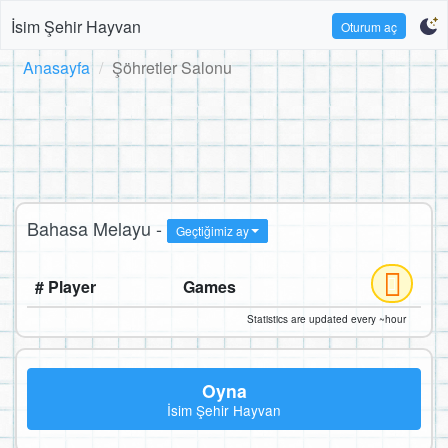
İsim Şehir Hayvan
Oturum aç
Anasayfa
Şöhretler Salonu
Bahasa Melayu -
Geçtiğimiz ay
# Player
Games
Statistics are updated every ~hour
Oyna
İsim Şehir Hayvan