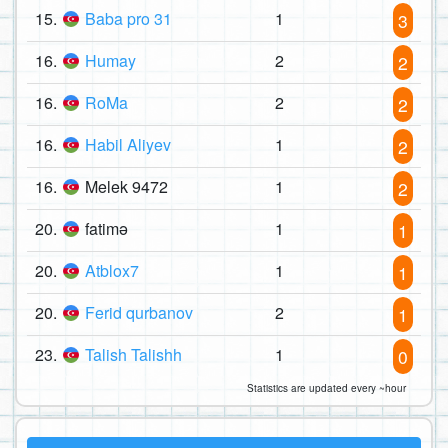
15.
Baba pro 31
1
3
16.
Humay
2
2
16.
RoMa
2
2
16.
Habil Aliyev
1
2
16.
Melek 9472
1
2
20.
fatimə
1
1
20.
Atblox7
1
1
20.
Ferid qurbanov
2
1
23.
Talish Talishh
1
0
Statistics are updated every ~hour