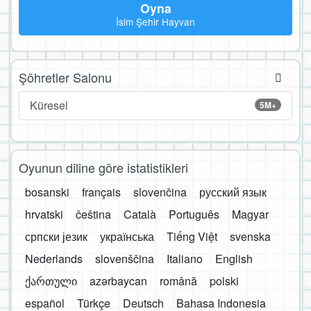
Oyna
İsim Şehir Hayvan
Şöhretler Salonu
Küresel
5M+
Oyunun diline göre istatistikleri
bosanski
français
slovenčina
русский язык
hrvatski
čeština
Català
Português
Magyar
српски језик
українська
Tiếng Việt
svenska
Nederlands
slovenščina
Italiano
English
ქართული
azərbaycan
română
polski
español
Türkçe
Deutsch
Bahasa Indonesia