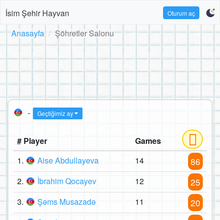
İsim Şehir Hayvan
Oturum aç
Anasayfa
Şöhretler Salonu
-
Geçtiğimiz ay
# Player
Games
1.
Aise Abdullayeva
14
86
2.
İbrahim Qocayev
12
25
3.
Şəms Musazadə
11
20