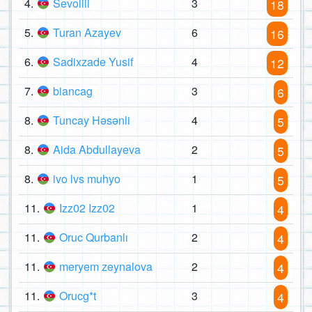
4.
Sevoliii
3
18
5.
Turan Azayev
6
16
6.
Sadixzade Yusif
4
12
7.
biancag
3
6
8.
Tuncay Həsənli
4
5
8.
Aida Abdullayeva
2
5
8.
ivo lvs muhyo
1
5
11.
Izz02 Izz02
1
4
11.
Oruc Qurbanlı
2
4
11.
meryem zeynalova
2
4
11.
Orucg*t
3
4