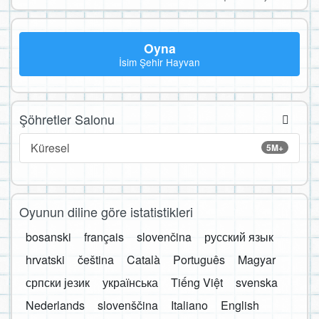
Oyna
İsim Şehir Hayvan
Şöhretler Salonu
Küresel
5M+
Oyunun diline göre istatistikleri
bosanski
français
slovenčina
русский язык
hrvatski
čeština
Català
Português
Magyar
српски језик
українська
Tiếng Việt
svenska
Nederlands
slovenščina
Italiano
English