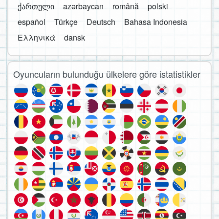
ქართული
azərbaycan
română
polski
español
Türkçe
Deutsch
Bahasa Indonesia
Ελληνικά
dansk
Oyuncuların bulunduğu ülkelere göre istatistikler