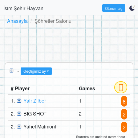
İsim Şehir Hayvan
Oturum aç
Anasayfa
Şöhretler Salonu
-
Geçtiğimiz ay
# Player
Games
1.
Yair Zilber
1
6
2.
BIG SHOT
2
2
2.
Yahel Maimoni
1
2
Statistics are updated every ~hour