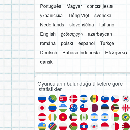
Português
Magyar
српски језик
українська
Tiếng Việt
svenska
Nederlands
slovenščina
Italiano
English
ქართული
azərbaycan
română
polski
español
Türkçe
Deutsch
Bahasa Indonesia
Ελληνικά
dansk
Oyuncuların bulunduğu ülkelere göre
istatistikler