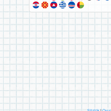
Sözlük
|
Oyun