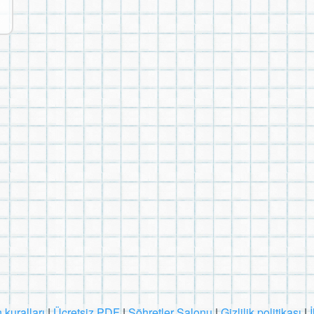
 kuralları
|
Ücretsiz PDF
|
Şöhretler Salonu
|
Gizlilik politikası
|