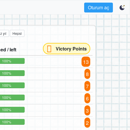
Oturum aç
z yıl
Hepsi
Victory Points
ed / left
13
100%
8
100%
7
100%
6
100%
3
100%
2
100%