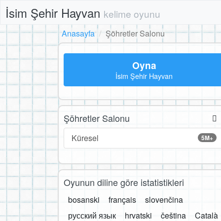
İsim Şehir Hayvan
kelime oyunu
Anasayfa
Şöhretler Salonu
Oyna
İsim Şehir Hayvan
Şöhretler Salonu
Küresel
5M+
Oyunun diline göre istatistikleri
bosanski
français
slovenčina
русский язык
hrvatski
čeština
Català