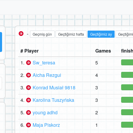
-
Geçmiş gün
Geçtiğimiz hafta
Geçtiğimiz ay
Geçtiğimi
# Player
Games
finish
1.
Sw_teresa
5
2.
Aicha Rezgui
4
3.
Konrad Musiał 9818
3
4.
Karolina Tuszyńska
3
5.
young adhd
2
6.
Maja Piskorz
1