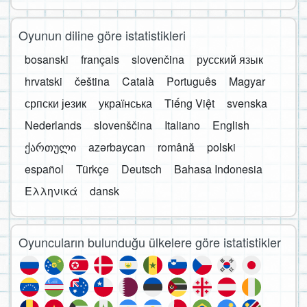
Oyunun diline göre istatistikleri
bosanski
français
slovenčina
русский язык
hrvatski
čeština
Català
Português
Magyar
српски језик
українська
Tiếng Việt
svenska
Nederlands
slovenščina
Italiano
English
ქართული
azərbaycan
română
polski
español
Türkçe
Deutsch
Bahasa Indonesia
Ελληνικά
dansk
Oyuncuların bulunduğu ülkelere göre istatistikler