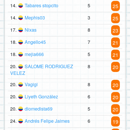
14.
Tabares stopcito
5
25
14.
Mephis03
3
25
17.
Nixas
8
23
18.
Angello45
7
21
18.
mejia666
5
21
20.
SALOME RODRIGUEZ
8
20
VELEZ
20.
Vagigi
8
20
20.
Liyeth González
6
20
20.
diomedista69
5
20
24.
Andrés Felipe Jaimes
6
19