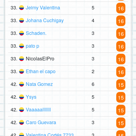
33.
Jeimy Valentina
5
16
33.
Johana Cuchigay
4
16
33.
Schaden.
3
16
33.
pato p
3
16
33.
NicolasElPro
3
16
33.
Ethan el capo
2
16
42.
Nata Gomez
6
15
42.
Ysys
5
15
42.
Vaaaaalllllll
5
15
42.
Caro Guevara
3
15
42.
Valentina Cortés 7733
3
15