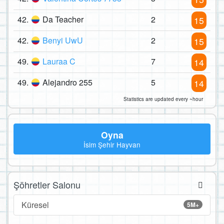
42.
Da Teacher
2
15
42.
Benyi UwU
2
15
49.
Lauraa C
7
14
49.
Alejandro 255
5
14
Statistics are updated every ~hour
Oyna
İsim Şehir Hayvan
Şöhretler Salonu
Küresel
5M+