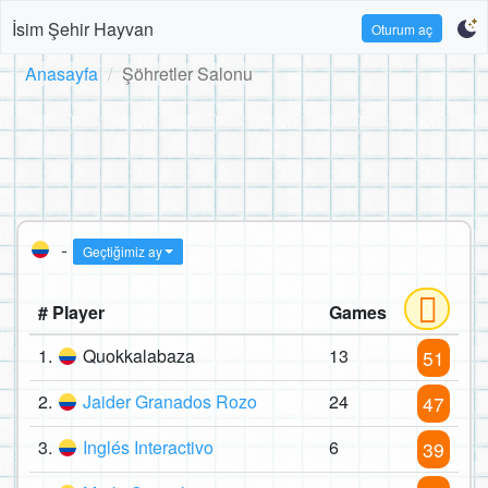
İsim Şehir Hayvan
Oturum aç
Anasayfa
Şöhretler Salonu
-
Geçtiğimiz ay
# Player
Games
1.
Quokkalabaza
13
51
2.
Jaider Granados Rozo
24
47
3.
Inglés Interactivo
6
39