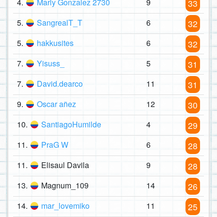
4.
Marly Gonzalez 2730
9
33
5.
SangrealT_T
6
32
5.
hakkusites
6
32
7.
Yisuss_
5
31
7.
David.dearco
11
31
9.
Oscar añez
12
30
10.
SantiagoHumilde
4
29
11.
PraG W
6
28
11.
Elisaul Davila
9
28
13.
Magnum_109
14
26
14.
mar_lovemiko
11
25