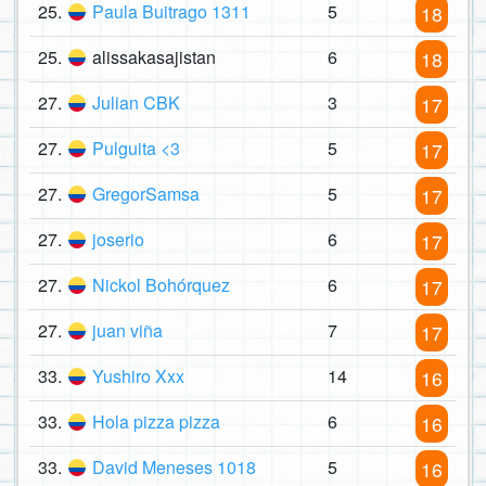
25.
Paula Buitrago 1311
5
18
25.
alissakasajistan
6
18
27.
Julian CBK
3
17
27.
Pulguita <3
5
17
27.
GregorSamsa
5
17
27.
joserio
6
17
27.
Nickol Bohórquez
6
17
27.
juan viña
7
17
33.
Yushiro Xxx
14
16
33.
Hola pizza pizza
6
16
33.
David Meneses 1018
5
16