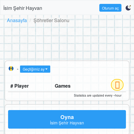
İsim Şehir Hayvan
Oturum aç
Anasayfa
Şöhretler Salonu
-
Geçtiğimiz ay
# Player
Games
Statistics are updated every ~hour
Oyna
İsim Şehir Hayvan