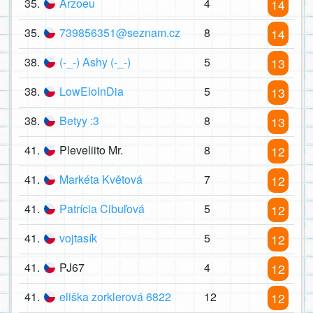
35.
Arzoeu
4
14
35.
739856351@seznam.cz
8
14
38.
(-_-) Ashy (-_-)
5
13
38.
LowEloInDia
5
13
38.
Betyy :3
8
13
41.
Pleveliito Mr.
8
12
41.
Markéta Květová
7
12
41.
Patrícia Cibuľová
5
12
41.
vojtasík
5
12
41.
PJ67
4
12
41.
eliška zorklerová 6822
12
12