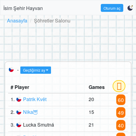
İsim Şehir Hayvan
Oturum aç
Anasayfa
Şöhretler Salonu
-
Geçtiğimiz ay
# Player
Games
1.
Patrik Květ
20
60
2.
Nika🦉
15
49
3.
Lucka Smutná
21
40