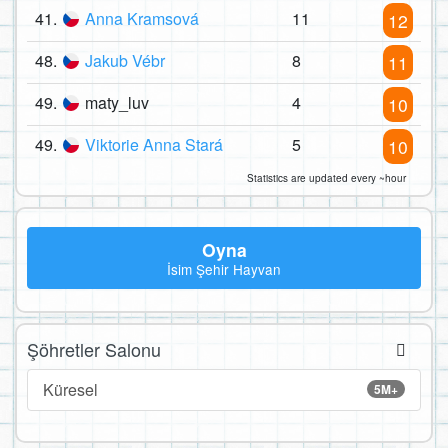
41.
Anna Kramsová
11
12
48.
Jakub Vébr
8
11
49.
maty_luv
4
10
49.
Viktorie Anna Stará
5
10
Statistics are updated every ~hour
Oyna
İsim Şehir Hayvan
Şöhretler Salonu
Küresel
5M+