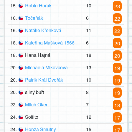
15.
Robin Horák
10
23
16.
Točeňák
6
22
16.
Natálie Křenková
11
22
18.
Kateřina Mašková 1566
6
20
18.
Hana Hajná
18
20
20.
Michaela Mikovcova
13
19
20.
Patrik Král Dvořák
10
19
20.
silný buřt
8
19
23.
Mitch Oken
7
18
24.
Sofiito
12
17
24.
Honza Smutny
15
17