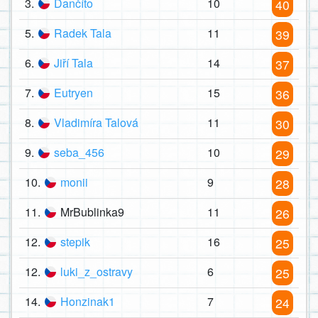
3.
Dančíto
10
40
5.
Radek Tala
11
39
6.
Jiří Tala
14
37
7.
Eutryen
15
36
8.
Vladimíra Talová
11
30
9.
seba_456
10
29
10.
monii
9
28
11.
MrBublinka9
11
26
12.
stepik
16
25
12.
luki_z_ostravy
6
25
14.
Honzinak1
7
24