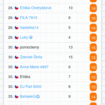
26.
Eliška Ondryášová
10
16
26.
FILA 7815
6
16
26.
haslerka14
5
16
26.
Luky 😁
4
16
30.
pomoctemy
13
15
30.
Zdenek Škrla
15
15
30.
Anna Marie 4997
6
15
30.
Eliška
7
15
30.
DJ Pali 5000
8
15
35.
Belisek🐶🦁
9
14