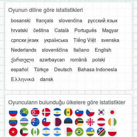
Oyunun diline göre istatistikleri
bosanski
français
slovenčina
русский язык
hrvatski
čeština
Català
Português
Magyar
српски језик
українська
Tiếng Việt
svenska
Nederlands
slovenščina
Italiano
English
ქართული
azərbaycan
română
polski
español
Türkçe
Deutsch
Bahasa Indonesia
Ελληνικά
dansk
Oyuncuların bulunduğu ülkelere göre istatistikler