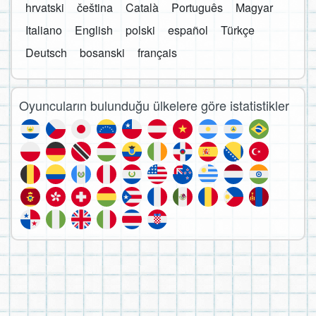
hrvatski
čeština
Català
Português
Magyar
Italiano
English
polski
español
Türkçe
Deutsch
bosanski
français
Oyuncuların bulunduğu ülkelere göre istatistikler