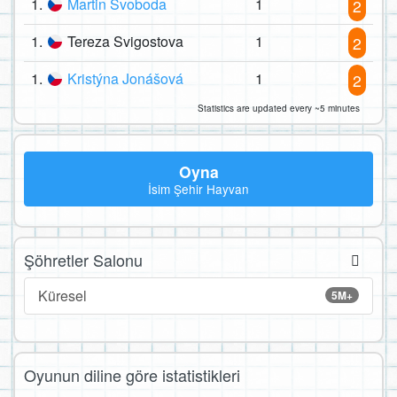
1.
Martin Svoboda
1
2
1.
Tereza Svigostova
1
2
1.
Kristýna Jonášová
1
2
Statistics are updated every ~5 minutes
Oyna
İsim Şehir Hayvan
Şöhretler Salonu
Küresel
5M+
Oyunun diline göre istatistikleri