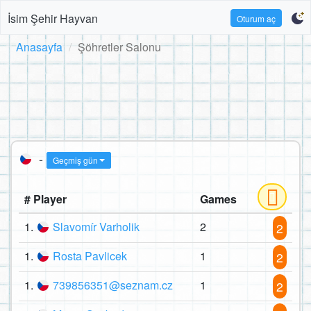
İsim Şehir Hayvan
Oturum aç
Anasayfa
Şöhretler Salonu
-
Geçmiş gün
# Player
Games
1.
Slavomír Varholik
2
2
1.
Rosta Pavlicek
1
2
1.
739856351@seznam.cz
1
2