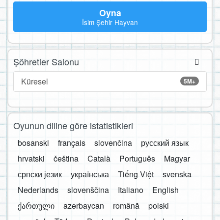
Oyna
İsim Şehir Hayvan
Şöhretler Salonu
Küresel
5M+
Oyunun diline göre istatistikleri
bosanski
français
slovenčina
русский язык
hrvatski
čeština
Català
Português
Magyar
српски језик
українська
Tiếng Việt
svenska
Nederlands
slovenščina
Italiano
English
ქართული
azərbaycan
română
polski