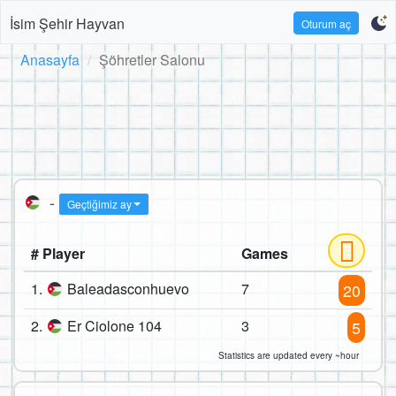
İsim Şehir Hayvan
Oturum aç
Anasayfa
Şöhretler Salonu
-
Geçtiğimiz ay
# Player
Games
1.
Baleadasconhuevo
7
20
2.
Er Ciolone 104
3
5
Statistics are updated every ~hour