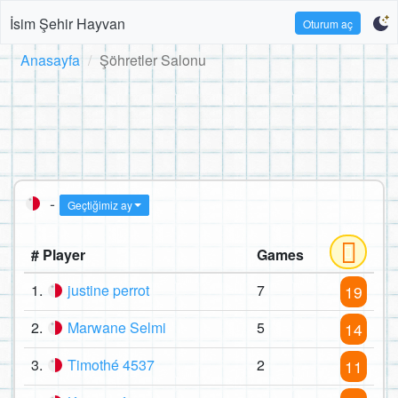
İsim Şehir Hayvan
Oturum aç
Anasayfa
Şöhretler Salonu
-
Geçtiğimiz ay
# Player
Games
1.
justine perrot
7
19
2.
Marwane Selmi
5
14
3.
Timothé 4537
2
11