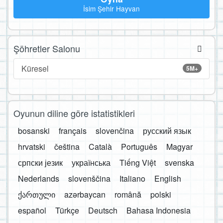
İsim Şehir Hayvan
Şöhretler Salonu
Küresel
5M+
Oyunun diline göre istatistikleri
bosanski
français
slovenčina
русский язык
hrvatski
čeština
Català
Português
Magyar
српски језик
українська
Tiếng Việt
svenska
Nederlands
slovenščina
Italiano
English
ქართული
azərbaycan
română
polski
español
Türkçe
Deutsch
Bahasa Indonesia