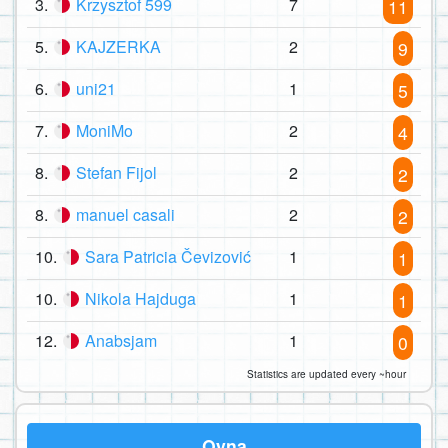
3.
Krzysztof 599
7
11
5.
KAJZERKA
2
9
6.
uni21
1
5
7.
MoniMo
2
4
8.
Stefan Fijol
2
2
8.
manuel casali
2
2
10.
Sara Patricia Čevizović
1
1
10.
Nikola Hajduga
1
1
12.
Anabsjam
1
0
Statistics are updated every ~hour
Oyna