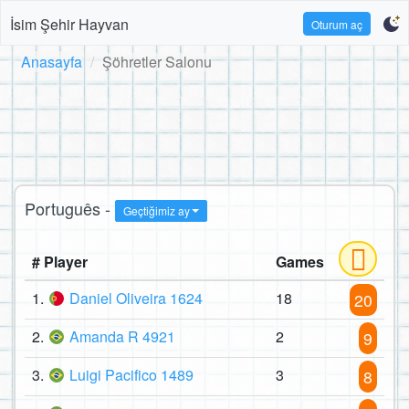
İsim Şehir Hayvan
Oturum aç
Anasayfa
Şöhretler Salonu
Português -
Geçtiğimiz ay
# Player
Games
1.
Daniel Oliveira 1624
18
20
2.
Amanda R 4921
2
9
3.
Luigi Pacifico 1489
3
8