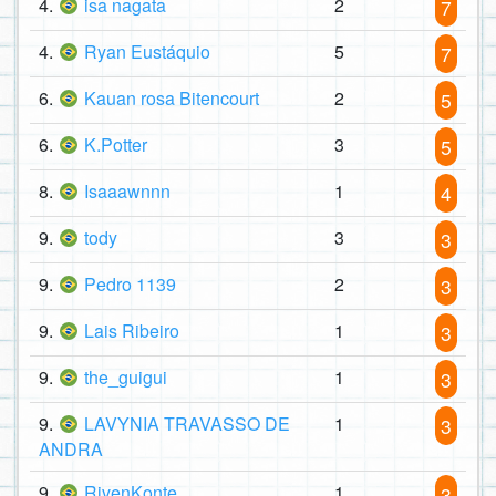
4.
isa nagata
2
7
4.
Ryan Eustáquio
5
7
6.
Kauan rosa Bitencourt
2
5
6.
K.Potter
3
5
8.
Isaaawnnn
1
4
9.
tody
3
3
9.
Pedro 1139
2
3
9.
Lais Ribeiro
1
3
9.
the_guigui
1
3
9.
LAVYNIA TRAVASSO DE
1
3
ANDRA
9.
RivenKonte
1
3