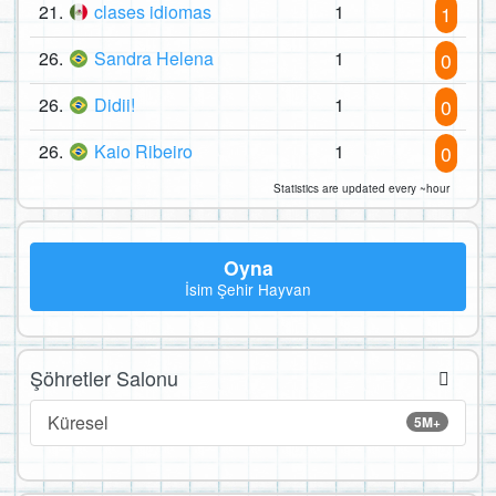
21.
clases idiomas
1
1
26.
Sandra Helena
1
0
26.
Didii!
1
0
26.
Kaio Ribeiro
1
0
Statistics are updated every ~hour
Oyna
İsim Şehir Hayvan
Şöhretler Salonu
Küresel
5M+