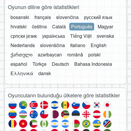
Oyunun diline göre istatistikleri
bosanski
français
slovenčina
русский язык
hrvatski
čeština
Català
Português
Magyar
српски језик
українська
Tiếng Việt
svenska
Nederlands
slovenščina
Italiano
English
ქართული
azərbaycan
română
polski
español
Türkçe
Deutsch
Bahasa Indonesia
Ελληνικά
dansk
Oyuncuların bulunduğu ülkelere göre istatistikler