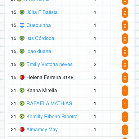
15.
Júlia F Batista
1
2
15.
Cuequinha
1
2
15.
Isis Córdoba
1
2
15.
joao duarte
1
2
15.
Emilly Victoria neves
2
2
15.
Helena Ferreira 3148
2
2
21.
Karina Mirella
1
1
21.
RAFAELA MATHIAS
1
1
21.
Kamilly Ribeiro Ribeiro
1
1
21.
Almamey May
1
1