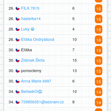
26.
FILA 7815
6
16
26.
haslerka14
5
16
26.
Luky 😁
4
16
26.
Eliška Ondryášová
10
16
30.
Eliška
7
15
30.
Zdenek Škrla
15
15
30.
pomoctemy
13
15
30.
Anna Marie 4997
6
15
34.
Belisek🐶🦁
10
14
34.
739856351@seznam.cz
8
14