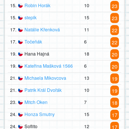
15.
Robin Horák
10
23
15.
stepik
15
23
17.
Natálie Křenková
11
22
17.
Točeňák
6
22
19.
Hana Hajná
18
20
19.
Kateřina Mašková 1566
6
20
21.
Michaela Mikovcova
13
19
21.
Patrik Král Dvořák
10
19
23.
Mitch Oken
7
18
24.
Honza Smutny
15
17
24.
Sofiito
12
17