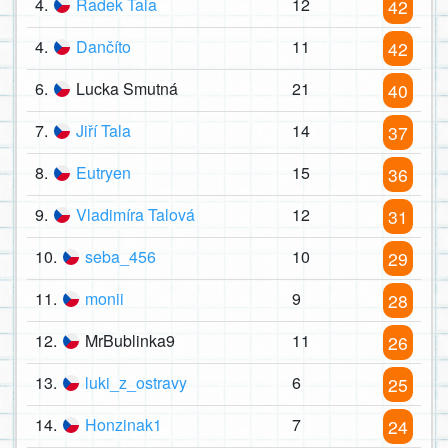
4.
Radek Tala
12
42
4.
Dančíto
11
42
6.
Lucka Smutná
21
40
7.
Jiří Tala
14
37
8.
Eutryen
15
36
9.
Vladimíra Talová
12
31
10.
seba_456
10
29
11.
monii
9
28
12.
MrBublinka9
11
26
13.
luki_z_ostravy
6
25
14.
Honzinak1
7
24