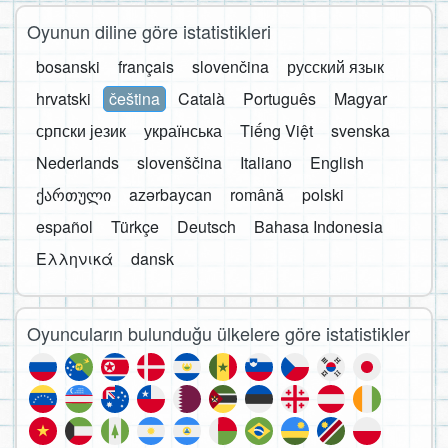
Oyunun diline göre istatistikleri
bosanski
français
slovenčina
русский язык
hrvatski
čeština
Català
Português
Magyar
српски језик
українська
Tiếng Việt
svenska
Nederlands
slovenščina
Italiano
English
ქართული
azərbaycan
română
polski
español
Türkçe
Deutsch
Bahasa Indonesia
Ελληνικά
dansk
Oyuncuların bulunduğu ülkelere göre istatistikler