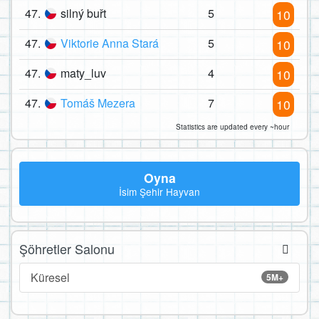
47.
silný buřt
5
10
47.
Viktorie Anna Stará
5
10
47.
maty_luv
4
10
47.
Tomáš Mezera
7
10
Statistics are updated every ~hour
Oyna
İsim Şehir Hayvan
Şöhretler Salonu
Küresel
5M+