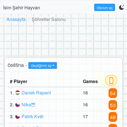
İsim Şehir Hayvan
Oturum aç
Anasayfa
Şöhretler Salonu
čeština -
Geçtiğimiz ay
# Player
Games
1.
Danek Rapant
16
54
2.
Nika🦉
16
53
3.
Patrik Květ
17
48