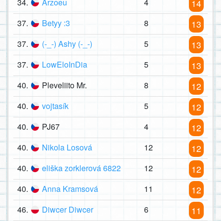
34.
Arzoeu
4
14
37.
Betyy :3
8
13
37.
(-_-) Ashy (-_-)
5
13
37.
LowEloInDia
5
13
40.
Pleveliito Mr.
8
12
40.
vojtasík
5
12
40.
PJ67
4
12
40.
Nikola Losová
12
12
40.
eliška zorklerová 6822
12
12
40.
Anna Kramsová
11
12
46.
Diwcer Diwcer
6
11