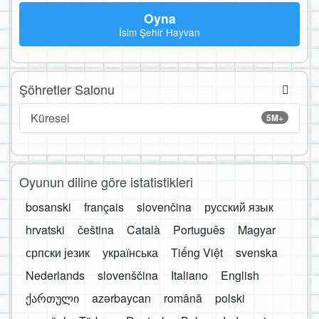
Oyna
İsim Şehir Hayvan
Şöhretler Salonu
Küresel
5M+
Oyunun diline göre istatistikleri
bosanski
français
slovenčina
русский язык
hrvatski
čeština
Català
Português
Magyar
српски језик
українська
Tiếng Việt
svenska
Nederlands
slovenščina
Italiano
English
ქართული
azərbaycan
română
polski