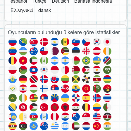
español
Türkçe
Deutsch
Bahasa Indonesia
Ελληνικά
dansk
Oyuncuların bulunduğu ülkelere göre istatistikler