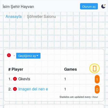
İsim Şehir Hayvan
Oturum aç
Anasayfa
Şöhretler Salonu
-
Geçtiğimiz ay
# Player
Games
1.
Gkevls
1
1
2.
Imagen del nen e
1
0
Statistics are updated every ~hour