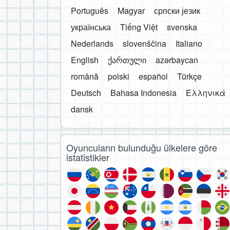
Português
Magyar
српски језик
українська
Tiếng Việt
svenska
Nederlands
slovenščina
Italiano
English
ქართული
azərbaycan
română
polski
español
Türkçe
Deutsch
Bahasa Indonesia
Ελληνικά
dansk
Oyuncuların bulunduğu ülkelere göre
istatistikler