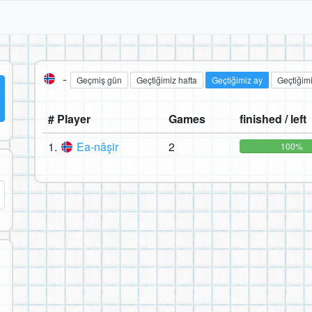
-
Geçmiş gün
Geçtiğimiz hafta
Geçtiğimiz ay
Geçtiğimi
# Player
Games
finished / left
1.
Ea-nâşir
2
100%