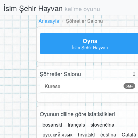
İsim Şehir Hayvan
kelime oyunu
Anasayfa
Şöhretler Salonu
Oyna
İsim Şehir Hayvan
Şöhretler Salonu
Küresel
5M+
Oyunun diline göre istatistikleri
bosanski
français
slovenčina
русский язык
hrvatski
čeština
Català