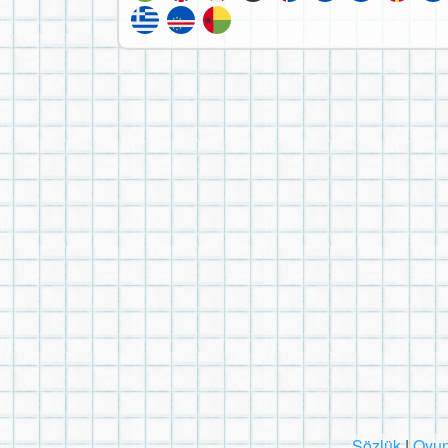
Sözlük
|
Oyun