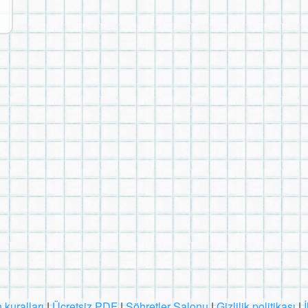
 kuralları
|
Ücretsiz PDF
|
Şöhretler Salonu
|
Gizlilik politikası
|