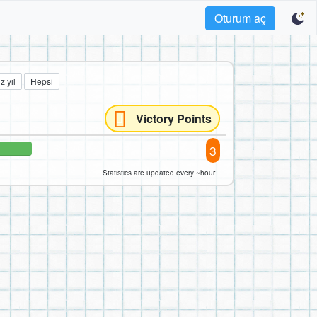
Oturum aç
z yıl
Hepsi
Victory Points
3
Statistics are updated every ~hour