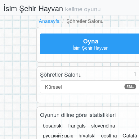
İsim Şehir Hayvan
kelime oyunu
Anasayfa
Şöhretler Salonu
Oyna
İsim Şehir Hayvan
Şöhretler Salonu
Küresel
5M+
Oyunun diline göre istatistikleri
bosanski
français
slovenčina
русский язык
hrvatski
čeština
Català