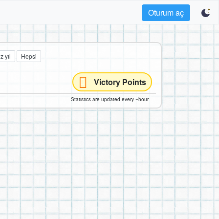
Oturum aç
z yıl
Hepsi
Victory Points
Statistics are updated every ~hour