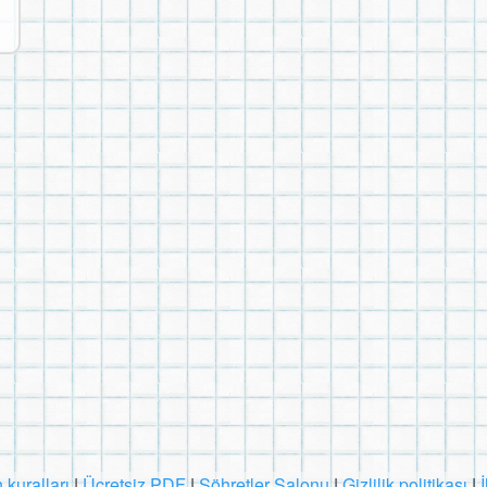
 kuralları
|
Ücretsiz PDF
|
Şöhretler Salonu
|
Gizlilik politikası
|