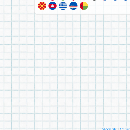
Sözlük
|
Oyun