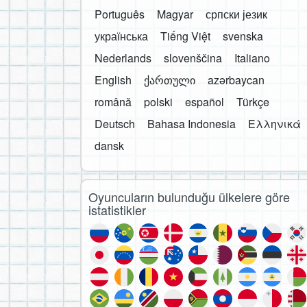
Português
Magyar
српски језик
українська
Tiếng Việt
svenska
Nederlands
slovenščina
Italiano
English
ქართული
azərbaycan
română
polski
español
Türkçe
Deutsch
Bahasa Indonesia
Ελληνικά
dansk
Oyuncuların bulunduğu ülkelere göre
istatistikler