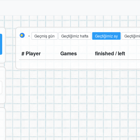
-
Geçmiş gün
Geçtiğimiz hafta
Geçtiğimiz ay
Geçtiğimi
# Player
Games
finished / left