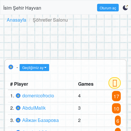
İsim Şehir Hayvan
Oturum aç
Anasayfa
Şöhretler Salonu
-
Geçtiğimiz ay
# Player
Games
1.
domenicofrocio
4
17
2.
AbdulMalik
3
10
3.
Айжан Базарова
2
6