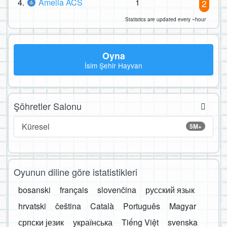
4.
Amelia ACS
1
2
Statistics are updated every ~hour
Oyna
İsim Şehir Hayvan
Şöhretler Salonu
Küresel
5M+
Oyunun diline göre istatistikleri
bosanski
français
slovenčina
русский язык
hrvatski
čeština
Català
Português
Magyar
српски језик
українська
Tiếng Việt
svenska