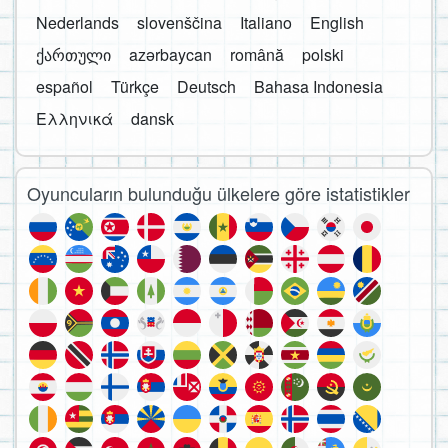
Nederlands
slovenščina
Italiano
English
ქართული
azərbaycan
română
polski
español
Türkçe
Deutsch
Bahasa Indonesia
Ελληνικά
dansk
Oyuncuların bulunduğu ülkelere göre istatistikler