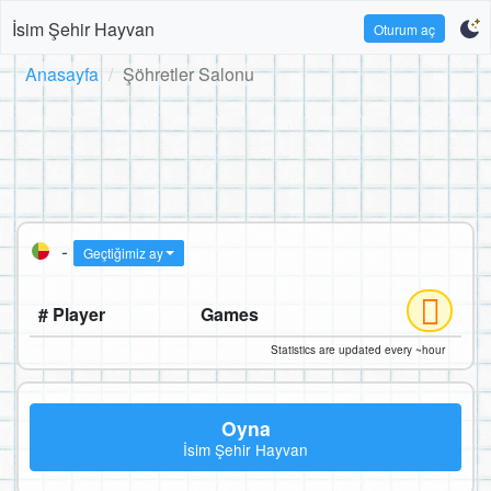
İsim Şehir Hayvan
Oturum aç
Anasayfa
Şöhretler Salonu
-
Geçtiğimiz ay
# Player
Games
Statistics are updated every ~hour
Oyna
İsim Şehir Hayvan