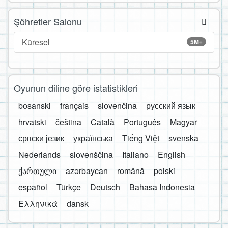
Şöhretler Salonu
Küresel
5M+
Oyunun diline göre istatistikleri
bosanski
français
slovenčina
русский язык
hrvatski
čeština
Català
Português
Magyar
српски језик
українська
Tiếng Việt
svenska
Nederlands
slovenščina
Italiano
English
ქართული
azərbaycan
română
polski
español
Türkçe
Deutsch
Bahasa Indonesia
Ελληνικά
dansk