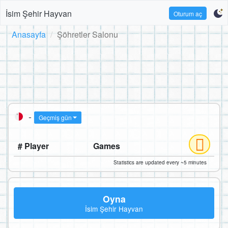
İsim Şehir Hayvan
Oturum aç
Anasayfa
Şöhretler Salonu
-
Geçmiş gün
# Player
Games
Statistics are updated every ~5 minutes
Oyna
İsim Şehir Hayvan