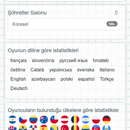
Şöhretler Salonu
Küresel
5M+
Oyunun diline göre istatistikleri
français
slovenčina
русский язык
hrvatski
čeština
Català
українська
svenska
Italiano
English
azərbaycan
polski
español
Türkçe
Deutsch
Oyuncuların bulunduğu ülkelere göre istatistikler