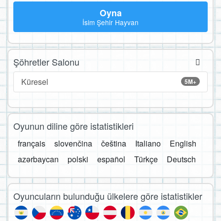
Oyna
İsim Şehir Hayvan
Şöhretler Salonu
Küresel
5M+
Oyunun diline göre istatistikleri
français
slovenčina
čeština
Italiano
English
azərbaycan
polski
español
Türkçe
Deutsch
Oyuncuların bulunduğu ülkelere göre istatistikler