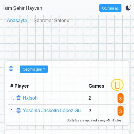
İsim Şehir Hayvan
Oturum aç
Anasayfa
Şöhretler Salonu
-
Geçmiş gün
# Player
Games
1.
Hxjsoh
2
3
1.
Yesenia Jackelin López Gu
2
3
Statistics are updated every ~5 minutes