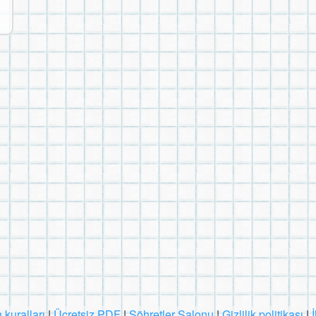
 kuralları
|
Ücretsiz PDF
|
Şöhretler Salonu
|
Gizlilik politikası
|