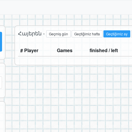
Հայերեն -
Geçmiş gün
Geçtiğimiz hafta
Geçtiğimiz ay
# Player
Games
finished / left