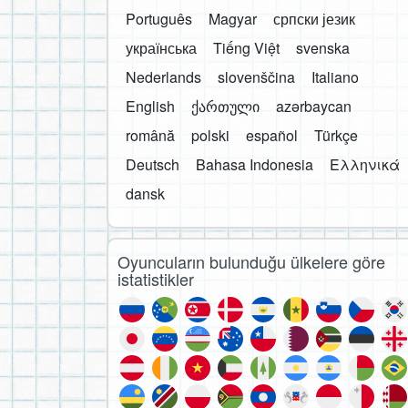
Português
Magyar
српски језик
українська
Tiếng Việt
svenska
Nederlands
slovenščina
Italiano
English
ქართული
azərbaycan
română
polski
español
Türkçe
Deutsch
Bahasa Indonesia
Ελληνικά
dansk
Oyuncuların bulunduğu ülkelere göre
istatistikler