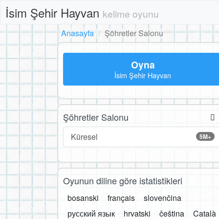
İsim Şehir Hayvan
kelime oyunu
Anasayfa
Şöhretler Salonu
Oyna
İsim Şehir Hayvan
Şöhretler Salonu
Küresel
5M+
Oyunun diline göre istatistikleri
bosanski
français
slovenčina
русский язык
hrvatski
čeština
Català