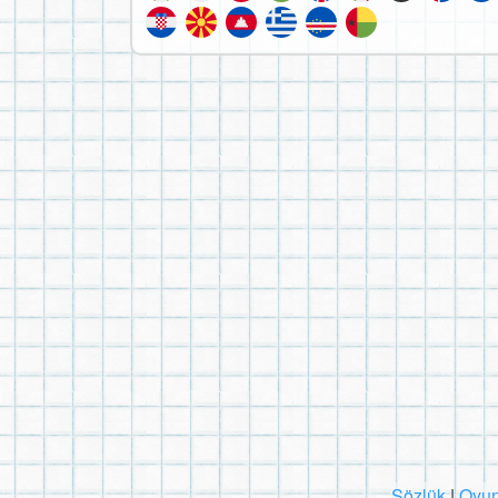
Sözlük
|
Oyun