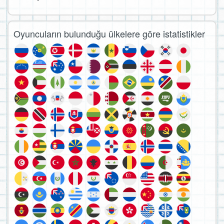
Oyuncuların bulunduğu ülkelere göre istatistikler