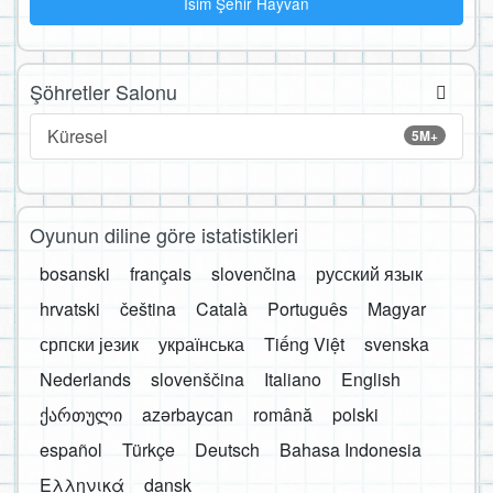
İsim Şehir Hayvan
Şöhretler Salonu
Küresel
5M+
Oyunun diline göre istatistikleri
bosanski
français
slovenčina
русский язык
hrvatski
čeština
Català
Português
Magyar
српски језик
українська
Tiếng Việt
svenska
Nederlands
slovenščina
Italiano
English
ქართული
azərbaycan
română
polski
español
Türkçe
Deutsch
Bahasa Indonesia
Ελληνικά
dansk