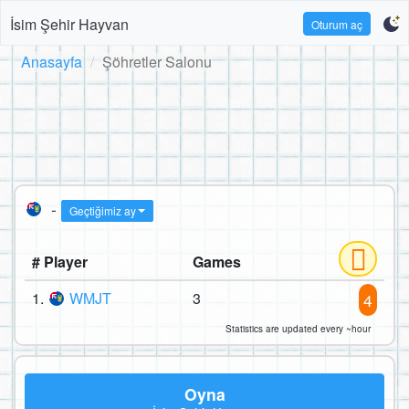
İsim Şehir Hayvan
Oturum aç
Anasayfa
Şöhretler Salonu
-
Geçtiğimiz ay
# Player
Games
1.
WMJT
3
4
Statistics are updated every ~hour
Oyna