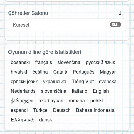
Şöhretler Salonu
Küresel
5M+
Oyunun diline göre istatistikleri
bosanski
français
slovenčina
русский язык
hrvatski
čeština
Català
Português
Magyar
српски језик
українська
Tiếng Việt
svenska
Nederlands
slovenščina
Italiano
English
ქართული
azərbaycan
română
polski
español
Türkçe
Deutsch
Bahasa Indonesia
Ελληνικά
dansk