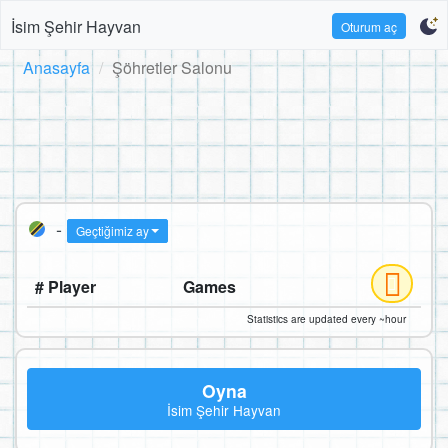
İsim Şehir Hayvan
Oturum aç
Anasayfa
Şöhretler Salonu
-
Geçtiğimiz ay
# Player
Games
Statistics are updated every ~hour
Oyna
İsim Şehir Hayvan