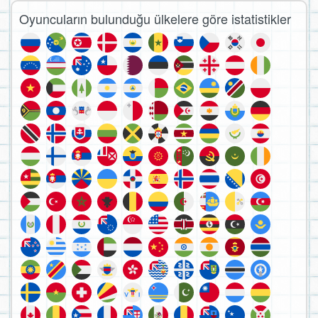
Oyuncuların bulunduğu ülkelere göre istatistikler