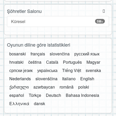
Şöhretler Salonu
Küresel
5M+
Oyunun diline göre istatistikleri
bosanski
français
slovenčina
русский язык
hrvatski
čeština
Català
Português
Magyar
српски језик
українська
Tiếng Việt
svenska
Nederlands
slovenščina
Italiano
English
ქართული
azərbaycan
română
polski
español
Türkçe
Deutsch
Bahasa Indonesia
Ελληνικά
dansk