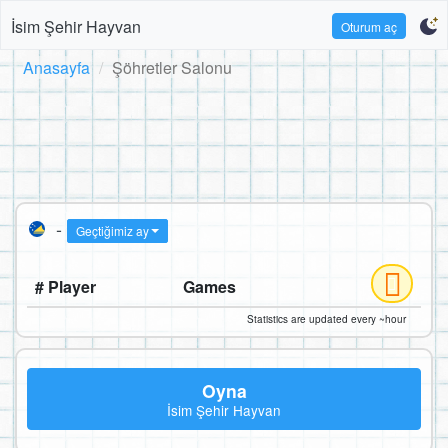
İsim Şehir Hayvan
Oturum aç
Anasayfa
Şöhretler Salonu
-
Geçtiğimiz ay
# Player
Games
Statistics are updated every ~hour
Oyna
İsim Şehir Hayvan