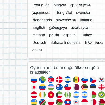
Português
Magyar
српски језик
українська
Tiếng Việt
svenska
Nederlands
slovenščina
Italiano
English
ქართული
azərbaycan
română
polski
español
Türkçe
Deutsch
Bahasa Indonesia
Ελληνικά
dansk
Oyuncuların bulunduğu ülkelere göre
istatistikler