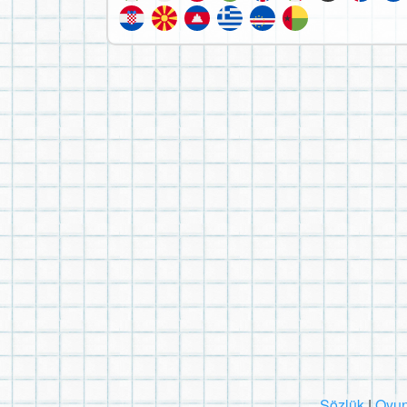
Sözlük
|
Oyun