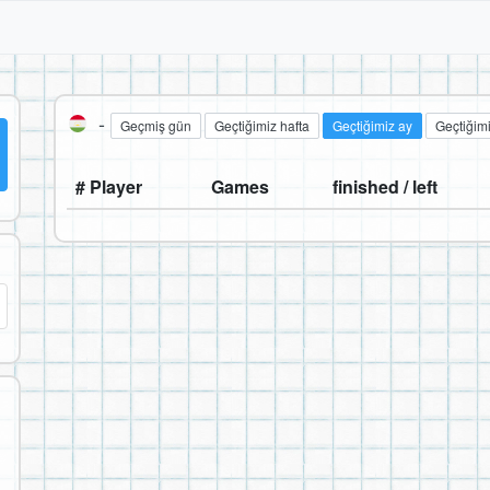
-
Geçmiş gün
Geçtiğimiz hafta
Geçtiğimiz ay
Geçtiğimi
# Player
Games
finished / left