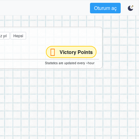
Oturum aç
z yıl
Hepsi
Victory Points
Statistics are updated every ~hour