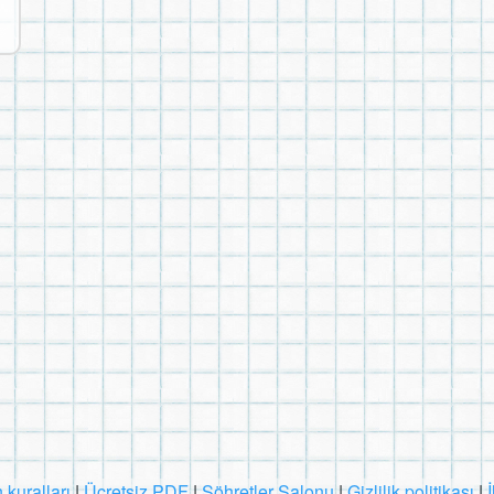
 kuralları
|
Ücretsiz PDF
|
Şöhretler Salonu
|
Gizlilik politikası
|