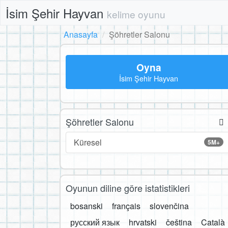
İsim Şehir Hayvan
kelime oyunu
Anasayfa
Şöhretler Salonu
Oyna
İsim Şehir Hayvan
Şöhretler Salonu
Küresel
5M+
Oyunun diline göre istatistikleri
bosanski
français
slovenčina
русский язык
hrvatski
čeština
Català