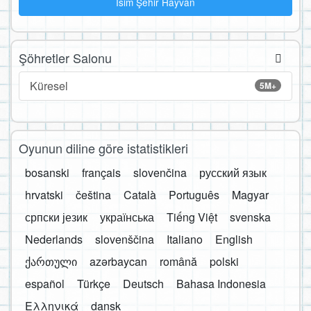
İsim Şehir Hayvan
Şöhretler Salonu
Küresel
5M+
Oyunun diline göre istatistikleri
bosanski
français
slovenčina
русский язык
hrvatski
čeština
Català
Português
Magyar
српски језик
українська
Tiếng Việt
svenska
Nederlands
slovenščina
Italiano
English
ქართული
azərbaycan
română
polski
español
Türkçe
Deutsch
Bahasa Indonesia
Ελληνικά
dansk