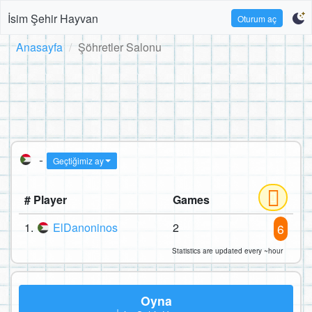
İsim Şehir Hayvan
Oturum aç
Anasayfa
Şöhretler Salonu
-
Geçtiğimiz ay
# Player
Games
1.
ElDanoninos
2
6
Statistics are updated every ~hour
Oyna