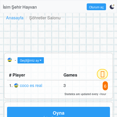
İsim Şehir Hayvan
Oturum aç
Anasayfa
Şöhretler Salonu
-
Geçtiğimiz ay
# Player
Games
1.
coco es real
3
6
Statistics are updated every ~hour
Oyna