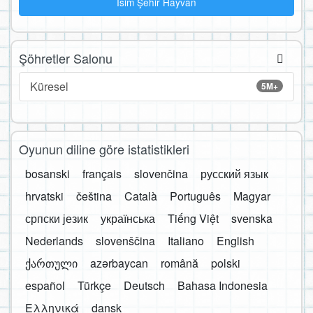
İsim Şehir Hayvan
Şöhretler Salonu
Küresel
5M+
Oyunun diline göre istatistikleri
bosanski
français
slovenčina
русский язык
hrvatski
čeština
Català
Português
Magyar
српски језик
українська
Tiếng Việt
svenska
Nederlands
slovenščina
Italiano
English
ქართული
azərbaycan
română
polski
español
Türkçe
Deutsch
Bahasa Indonesia
Ελληνικά
dansk