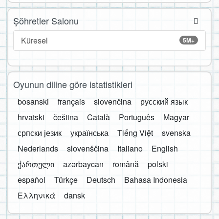
Şöhretler Salonu
Küresel
5M+
Oyunun diline göre istatistikleri
bosanski
français
slovenčina
русский язык
hrvatski
čeština
Català
Português
Magyar
српски језик
українська
Tiếng Việt
svenska
Nederlands
slovenščina
Italiano
English
ქართული
azərbaycan
română
polski
español
Türkçe
Deutsch
Bahasa Indonesia
Ελληνικά
dansk