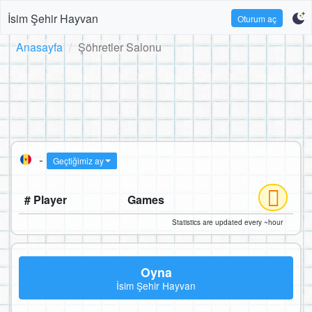
İsim Şehir Hayvan
Oturum aç
Anasayfa
Şöhretler Salonu
-
Geçtiğimiz ay
# Player
Games
Statistics are updated every ~hour
Oyna
İsim Şehir Hayvan