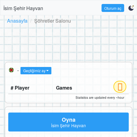
İsim Şehir Hayvan
Oturum aç
Anasayfa
Şöhretler Salonu
-
Geçtiğimiz ay
# Player
Games
Statistics are updated every ~hour
Oyna
İsim Şehir Hayvan