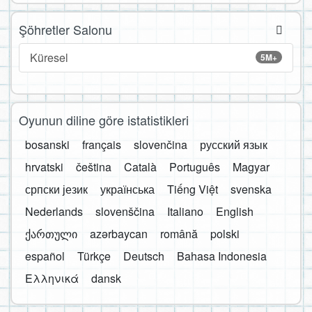
Şöhretler Salonu
Küresel
5M+
Oyunun diline göre istatistikleri
bosanski
français
slovenčina
русский язык
hrvatski
čeština
Català
Português
Magyar
српски језик
українська
Tiếng Việt
svenska
Nederlands
slovenščina
Italiano
English
ქართული
azərbaycan
română
polski
español
Türkçe
Deutsch
Bahasa Indonesia
Ελληνικά
dansk