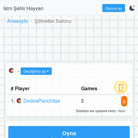
İsim Şehir Hayvan
Oturum aç
Anasayfa
Şöhretler Salonu
-
Geçtiğimiz ay
# Player
Games
1.
DedeaPanchitas
2
6
Statistics are updated every ~hour
Oyna