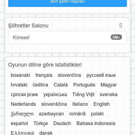
İsim Şehir Hayvan
Şöhretler Salonu
Küresel
5M+
Oyunun diline göre istatistikleri
bosanski
français
slovenčina
русский язык
hrvatski
čeština
Català
Português
Magyar
српски језик
українська
Tiếng Việt
svenska
Nederlands
slovenščina
Italiano
English
ქართული
azərbaycan
română
polski
español
Türkçe
Deutsch
Bahasa Indonesia
Ελληνικά
dansk