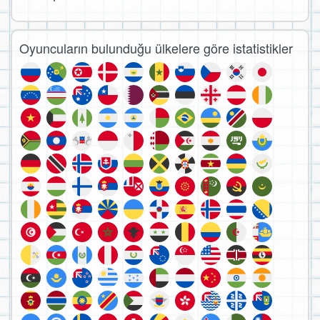
Oyuncuların bulunduğu ülkelere göre istatistikler