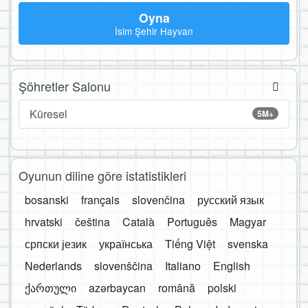
Oyna
İsim Şehir Hayvan
Şöhretler Salonu
Küresel
5M+
Oyunun diline göre istatistikleri
bosanski
français
slovenčina
русский язык
hrvatski
čeština
Català
Português
Magyar
српски језик
українська
Tiếng Việt
svenska
Nederlands
slovenščina
Italiano
English
ქართული
azərbaycan
română
polski