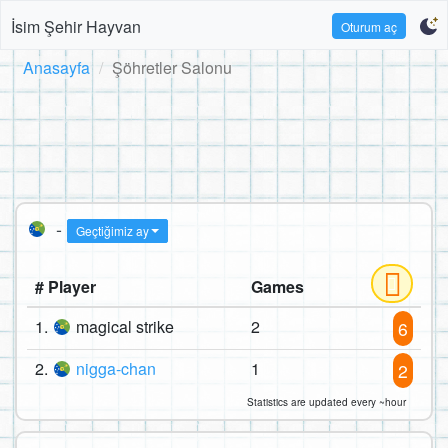
İsim Şehir Hayvan
Oturum aç
Anasayfa
Şöhretler Salonu
-
Geçtiğimiz ay
# Player
Games
1.
magical strike
2
6
2.
nigga-chan
1
2
Statistics are updated every ~hour