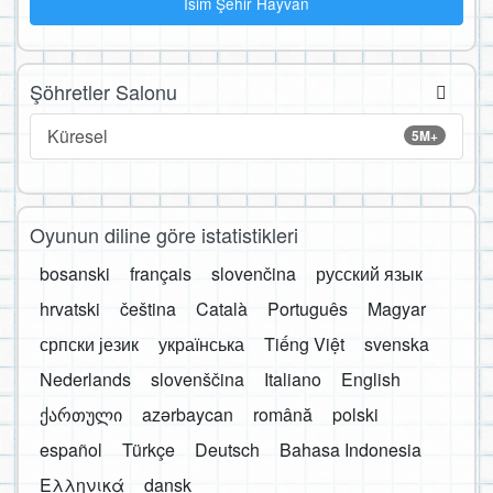
İsim Şehir Hayvan
Şöhretler Salonu
Küresel
5M+
Oyunun diline göre istatistikleri
bosanski
français
slovenčina
русский язык
hrvatski
čeština
Català
Português
Magyar
српски језик
українська
Tiếng Việt
svenska
Nederlands
slovenščina
Italiano
English
ქართული
azərbaycan
română
polski
español
Türkçe
Deutsch
Bahasa Indonesia
Ελληνικά
dansk