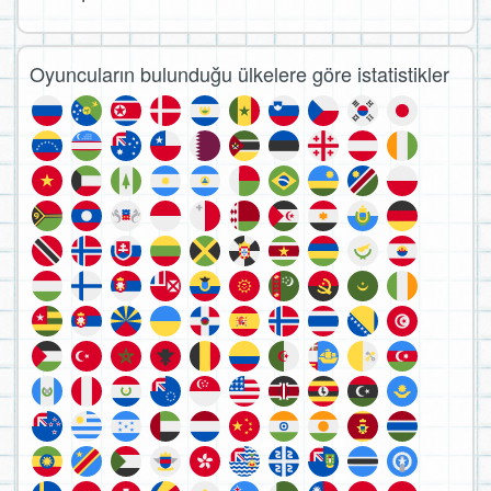
Oyuncuların bulunduğu ülkelere göre istatistikler