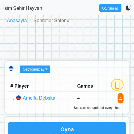
İsim Şehir Hayvan
Oturum aç
Anasayfa
Şöhretler Salonu
-
Geçtiğimiz ay
# Player
Games
1.
Amelia Dębska
4
4
Statistics are updated every ~hour
Oyna