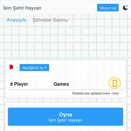
İsim Şehir Hayvan
Oturum aç
Anasayfa
Şöhretler Salonu
-
Geçtiğimiz ay
# Player
Games
Statistics are updated every ~hour
Oyna
İsim Şehir Hayvan