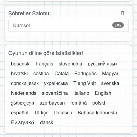
Şöhretler Salonu
Küresel
5M+
Oyunun diline göre istatistikleri
bosanski
français
slovenčina
русский язык
hrvatski
čeština
Català
Português
Magyar
српски језик
українська
Tiếng Việt
svenska
Nederlands
slovenščina
Italiano
English
ქართული
azərbaycan
română
polski
español
Türkçe
Deutsch
Bahasa Indonesia
Ελληνικά
dansk