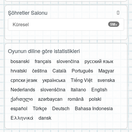
Şöhretler Salonu
Küresel
5M+
Oyunun diline göre istatistikleri
bosanski
français
slovenčina
русский язык
hrvatski
čeština
Català
Português
Magyar
српски језик
українська
Tiếng Việt
svenska
Nederlands
slovenščina
Italiano
English
ქართული
azərbaycan
română
polski
español
Türkçe
Deutsch
Bahasa Indonesia
Ελληνικά
dansk