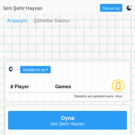
İsim Şehir Hayvan
Oturum aç
Anasayfa
Şöhretler Salonu
-
Geçtiğimiz ay
# Player
Games
Statistics are updated every ~hour
Oyna
İsim Şehir Hayvan