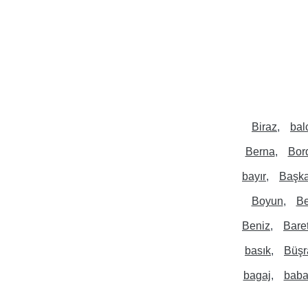
Biraz
bal
Berna
Bor
bayır
Başk
Boyun
Be
Beniz
Bare
basık
Büşr
bagaj
bab