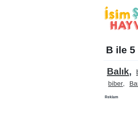
B ile 5
Balık
biber
Ba
Reklam