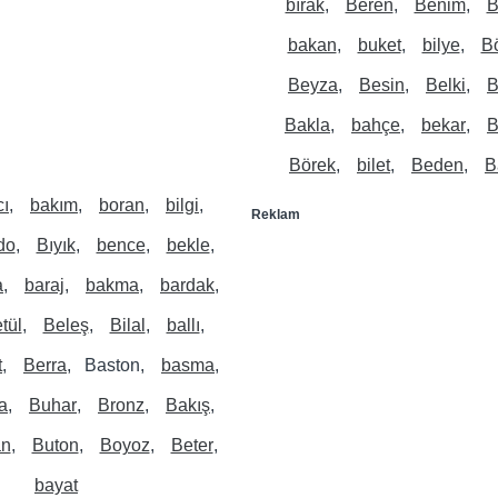
bırak
Beren
Benim
B
bakan
buket
bilye
B
Beyza
Besin
Belki
B
Bakla
bahçe
bekar
B
Börek
bilet
Beden
B
cı
bakım
boran
bilgi
Reklam
do
Bıyık
bence
bekle
a
baraj
bakma
bardak
tül
Beleş
Bilal
ballı
t
Berra
Baston
basma
a
Buhar
Bronz
Bakış
an
Buton
Boyoz
Beter
bayat