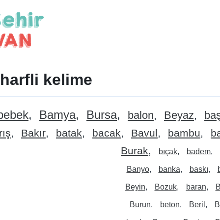
 harfli kelime
bebek
Bamya
Bursa
balon
Beyaz
ba
rış
Bakır
batak
bacak
Bavul
bambu
ba
Burak
bıçak
badem
Banyo
banka
baskı
Beyin
Bozuk
baran
B
Burun
beton
Beril
B