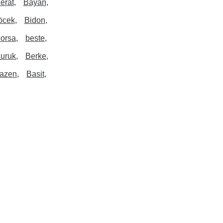
erat
Bayan
öcek
Bidon
orsa
beste
uruk
Berke
azen
Basit