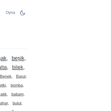
Oyna
şak
beşik
lta
bilek
Benek
Barut
bitki
bomba
atık
babam
ahar
bulut