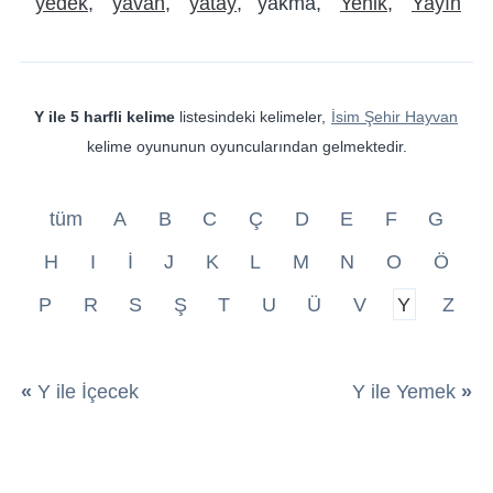
yedek
yavan
yatay
yakma
Yenik
Yayın
Y ile 5 harfli kelime
listesindeki kelimeler,
İsim Şehir Hayvan
kelime oyununun oyuncularından gelmektedir.
tüm
A
B
C
Ç
D
E
F
G
H
I
İ
J
K
L
M
N
O
Ö
P
R
S
Ş
T
U
Ü
V
Y
Z
«
Y ile İçecek
Y ile Yemek
»