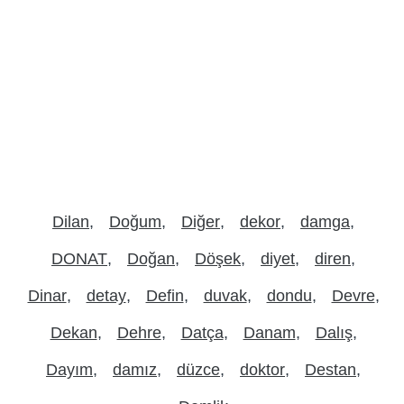
Dilan
Doğum
Diğer
dekor
damga
DONAT
Doğan
Döşek
diyet
diren
Dinar
detay
Defin
duvak
dondu
Devre
Dekan
Dehre
Datça
Danam
Dalış
Dayım
damız
düzce
doktor
Destan