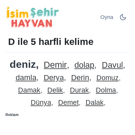
Oyna
D ile 5 harfli kelime
deniz
Demir
dolap
Davul
damla
Derya
Derin
Domuz
Damak
Delik
Durak
Dolma
Dünya
Demet
Dalak
Reklam