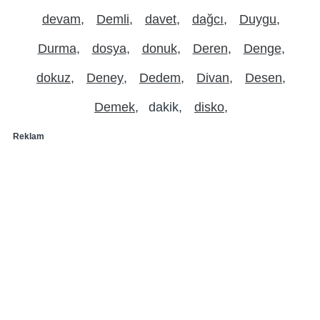
devam
Demli
davet
dağcı
Duygu
Durma
dosya
donuk
Deren
Denge
dokuz
Deney
Dedem
Divan
Desen
Demek
dakik
disko
Reklam