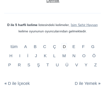
Demlik
D ile 5 harfli kelime
listesindeki kelimeler,
İsim Şehir Hayvan
kelime oyununun oyuncularından gelmektedir.
tüm
A
B
C
Ç
D
E
F
G
H
I
İ
J
K
L
M
N
O
Ö
P
R
S
Ş
T
U
Ü
V
Y
Z
«
D ile İçecek
D ile Yemek
»