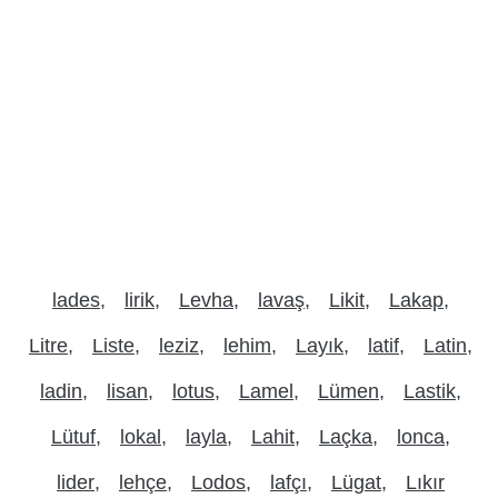
lades
lirik
Levha
lavaş
Likit
Lakap
Litre
Liste
leziz
lehim
Layık
latif
Latin
ladin
lisan
lotus
Lamel
Lümen
Lastik
Lütuf
lokal
layla
Lahit
Laçka
lonca
lider
lehçe
Lodos
lafçı
Lügat
Lıkır