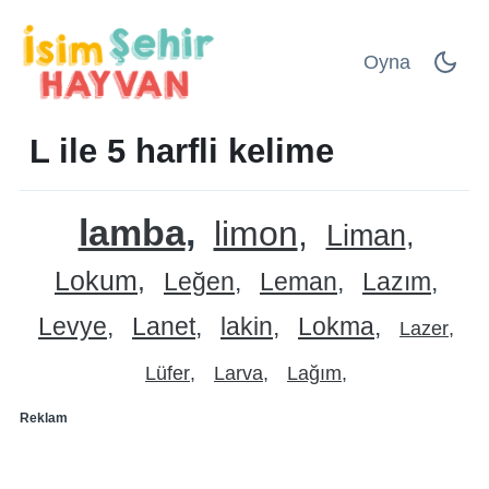
Oyna
L ile 5 harfli kelime
lamba
limon
Liman
Lokum
Leğen
Leman
Lazım
Levye
Lanet
lakin
Lokma
Lazer
Lüfer
Larva
Lağım
Reklam