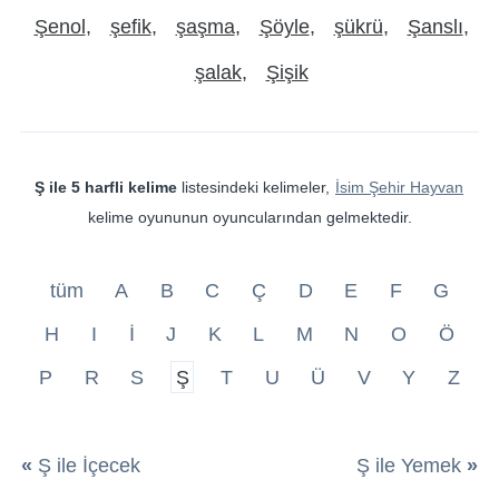
Şenol
şefik
şaşma
Şöyle
şükrü
Şanslı
şalak
Şişik
Ş ile 5 harfli kelime
listesindeki kelimeler,
İsim Şehir Hayvan
kelime oyununun oyuncularından gelmektedir.
tüm
A
B
C
Ç
D
E
F
G
H
I
İ
J
K
L
M
N
O
Ö
P
R
S
Ş
T
U
Ü
V
Y
Z
«
Ş ile İçecek
Ş ile Yemek
»