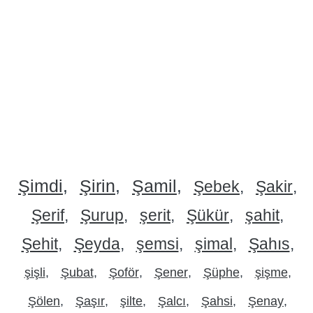
Şimdi
Şirin
Şamil
Şebek
Şakir
Şerif
Şurup
şerit
Şükür
şahit
Şehit
Şeyda
şemsi
şimal
Şahıs
şişli
Şubat
Şoför
Şener
Şüphe
şişme
Şölen
Şaşır
şilte
Şalcı
Şahsi
Şenay