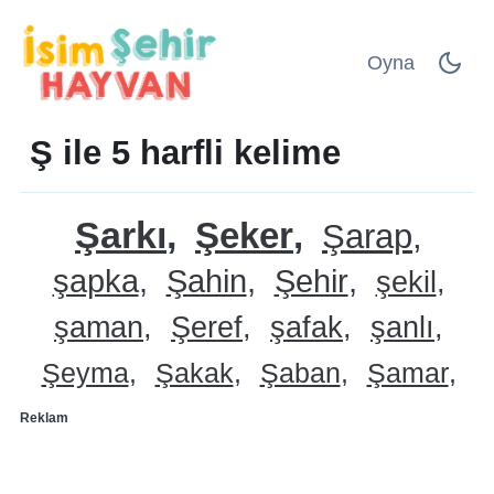
Oyna
Ş ile 5 harfli kelime
Şarkı
Şeker
Şarap
şapka
Şahin
Şehir
şekil
şaman
Şeref
şafak
şanlı
Şeyma
Şakak
Şaban
Şamar
Reklam