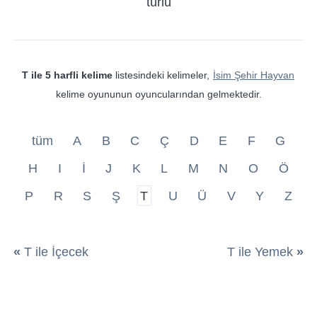
türlü
T ile 5 harfli kelime
listesindeki kelimeler,
İsim Şehir Hayvan
kelime oyununun oyuncularından gelmektedir.
tüm
A
B
C
Ç
D
E
F
G
H
I
İ
J
K
L
M
N
O
Ö
P
R
S
Ş
T
U
Ü
V
Y
Z
«
T ile İçecek
T ile Yemek
»