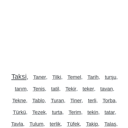
Taksi
Taner
Tilki
Temel
Tarih
turşu
tarım
Tenis
tatil
Tekir
teker
tavan
Tekne
Tablo
Turan
Tiner
terli
Torba
Türkü
Tezek
turta
Terim
tekin
tatar
Tavla
Tulum
terlik
Tüfek
Takip
Talaş