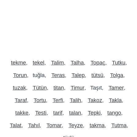
tekme
tekel
Talim
Talha
Topaç
Tutku
Torun
tuğla
Teras
Talep
tütsü
Tolga
tuzak
Tütün
titan
Timur
Taşıt
Tamer
Taraf
Tortu
Terfi
Talih
Takoz
Takla
takke
Testi
tarif
talan
Tepki
tango
Talat
Tahıl
Tomar
Teyze
takma
Tutma