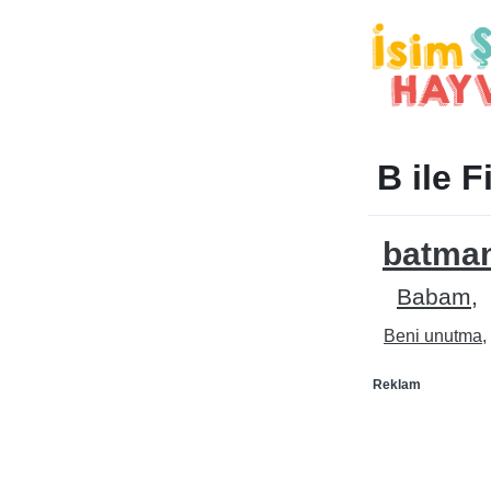
B ile F
batma
Babam
Beni unutma
Reklam