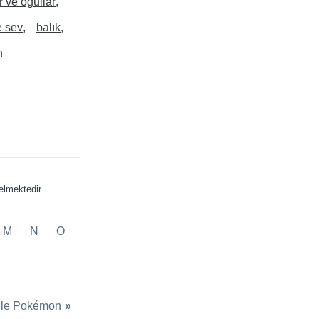
 ve oğullar
e sev
balık
n
lmektedir.
M
N
O
ile Pokémon
»