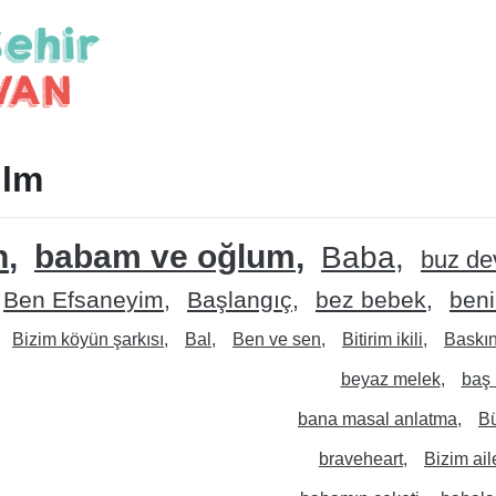
ilm
n
babam ve oğlum
Baba
buz de
Ben Efsaneyim
Başlangıç
bez bebek
beni
Bizim köyün şarkısı
Bal
Ben ve sen
Bitirim ikili
Baskı
beyaz melek
baş 
bana masal anlatma
B
braveheart
Bizim ail