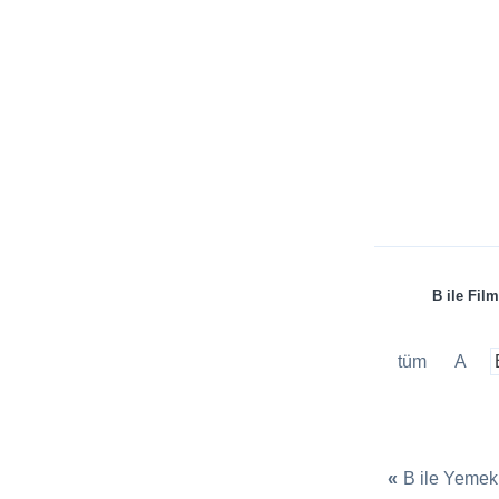
B ile Film
tüm
A
«
B ile Yemek