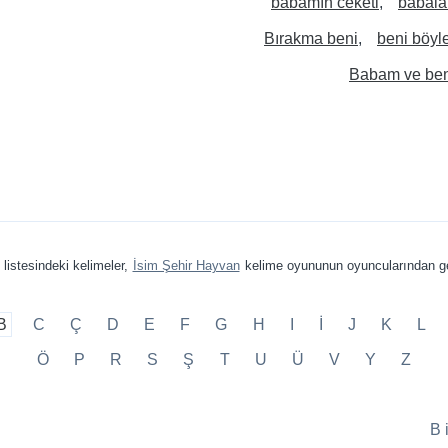
babamın ceketi
babalar
Bırakma beni
beni böyl
Babam ve be
listesindeki kelimeler,
İsim Şehir Hayvan
kelime oyununun oyuncularından ge
B
C
Ç
D
E
F
G
H
I
İ
J
K
L
Ö
P
R
S
Ş
T
U
Ü
V
Y
Z
B 