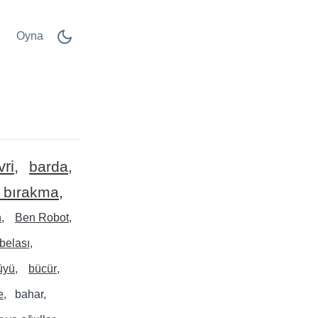
Oyna
vri
barda
 bırakma
n
Ben Robot
belası
üyü
bücür
e
bahar