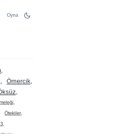
Oyna
m
n
Ömercik
Öksüz
meleği
Ötekiler
 3