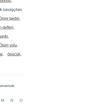
 dönüş
k savaşçıları
Ömre bedel
 defteri
manki
Ölüm yolu
ar
öpücük
lmektedir.
M
N
O