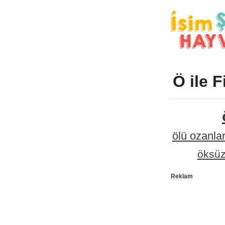
Ö ile F
ölü ozanla
öksüz
Reklam