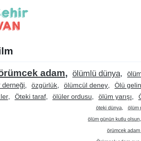
ilm
örümcek adam
ölümlü dünya
ölü
r derneği
özgürlük
ölümcül deney
Ölü geli
ler
Öteki taraf
ölüler ordusu
ölüm yarışı
öteki dünya
ölüm 
ölüm günün kutlu olsun
örümcek adam