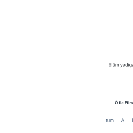
ölüm yadiga
Ö ile Film
tüm
A