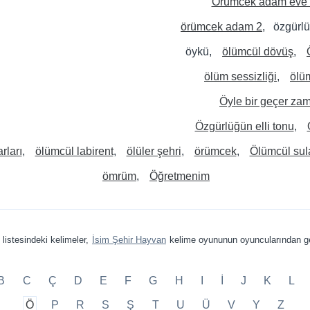
Örümcek adam eve
örümcek adam 2
özgürlü
öykü
ölümcül dövüş
ölüm sessizliği
ölüm
Öyle bir geçer za
Özgürlüğün elli tonu
rları
ölümcül labirent
ölüler şehri
örümcek
Ölümcül sul
ömrüm
Öğretmenim
listesindeki kelimeler,
İsim Şehir Hayvan
kelime oyununun oyuncularından ge
B
C
Ç
D
E
F
G
H
I
İ
J
K
L
Ö
P
R
S
Ş
T
U
Ü
V
Y
Z