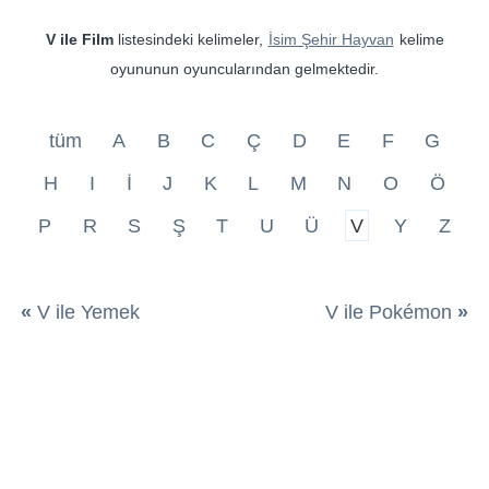
V ile Film
listesindeki kelimeler,
İsim Şehir Hayvan
kelime
oyununun oyuncularından gelmektedir.
tüm
A
B
C
Ç
D
E
F
G
H
I
İ
J
K
L
M
N
O
Ö
P
R
S
Ş
T
U
Ü
V
Y
Z
«
V ile Yemek
V ile Pokémon
»