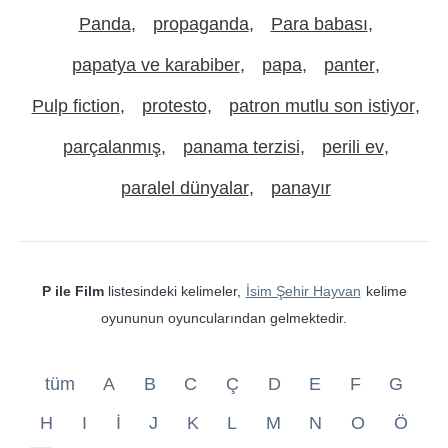
Panda
propaganda
Para babası
papatya ve karabiber
papa
panter
Pulp fiction
protesto
patron mutlu son istiyor
parçalanmış
panama terzisi
perili ev
paralel dünyalar
panayır
P ile Film
listesindeki kelimeler,
İsim Şehir Hayvan
kelime
oyununun oyuncularından gelmektedir.
tüm
A
B
C
Ç
D
E
F
G
H
I
İ
J
K
L
M
N
O
Ö