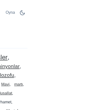
Oyna
ler
inyonlar
lozofu
Mavi
martı
usallat
rhamet