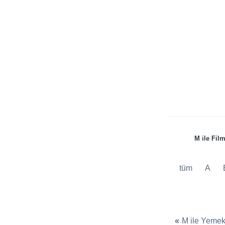
M ile Fil
tüm
A
«
M ile Yeme