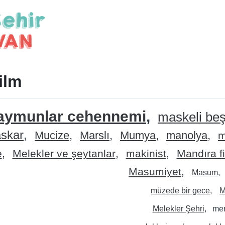
ilm
ymunlar cehennemi
maskeli beş
skar
Mucize
Marslı
Mumya
manolya
m
e
Melekler ve şeytanlar
makinist
Mandıra fi
Masumiyet
Masum
müzede bir gece
M
Melekler Şehri
me