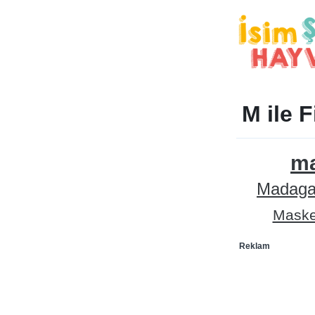
M ile F
ma
Madaga
Mask
Reklam