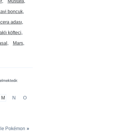
r
Mustafa
avi boncuk
cera adası
klı köfteci
sal
Mars
lmektedir.
M
N
O
ile Pokémon
»