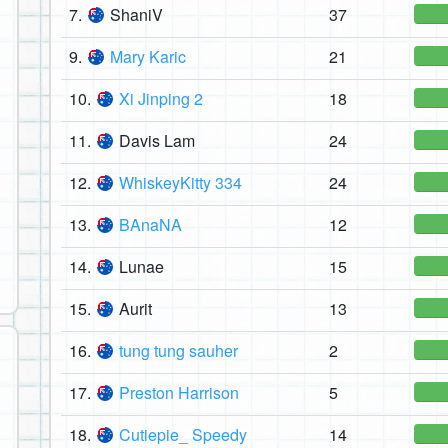
7.
ShaniV
37
9.
Mary Karic
21
10.
Xi Jinping 2
18
11.
Davis Lam
24
12.
WhiskeyKitty 334
24
13.
BAnaNA
12
14.
Lunae
15
15.
Aurit
13
16.
tung tung sauher
2
17.
Preston Harrison
5
18.
Cutiepie_ Speedy
14