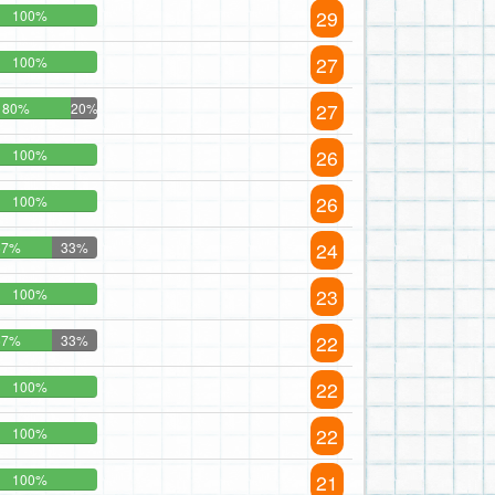
29
100%
27
100%
27
80%
20%
26
100%
26
100%
24
67%
33%
23
100%
22
67%
33%
22
100%
22
100%
21
100%