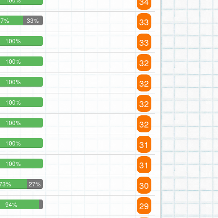
34
33
67%
33%
33
100%
32
100%
32
100%
32
100%
32
100%
31
100%
31
100%
30
73%
27%
29
94%