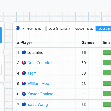
-
Geçmiş gün
Geçtiğimiz hafta
Geçtiğimiz ay
Geçtiğimi
# Player
Games
finis
1.
ketamine
66
2.
Cole Zoernleib
50
4.
asdf1
58
5.
William Moe
23
6.
Xavier Chalise
31
7.
Isaac Wang
33