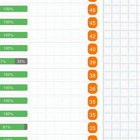
46
100%
45
100%
42
100%
40
100%
39
67%
33%
38
100%
36
100%
35
100%
35
100%
35
91%
100%