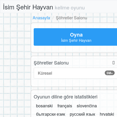
İsim Şehir Hayvan
kelime oyunu
Anasayfa
Şöhretler Salonu
Oyna
İsim Şehir Hayvan
Şöhretler Salonu
Küresel
5M+
Oyunun diline göre istatistikleri
bosanski
français
slovenčina
български език
русский язык
hrvatski