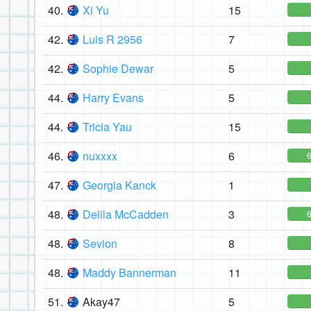
40.
Xi Yu
15
42.
Luis R 2956
7
42.
Sophie Dewar
5
44.
Harry Evans
5
44.
Tricia Yau
15
46.
nuxxxx
6
47.
Georgia Kanck
1
48.
Delila McCadden
3
48.
Sevion
8
48.
Maddy Bannerman
11
51.
Akay47
5