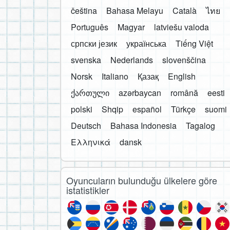
čeština
Bahasa Melayu
Català
ไทย
Português
Magyar
latviešu valoda
српски језик
українська
Tiếng Việt
svenska
Nederlands
slovenščina
Norsk
Italiano
Қазақ
English
ქართული
azərbaycan
română
eesti
polski
Shqip
español
Türkçe
suomi
Deutsch
Bahasa Indonesia
Tagalog
Ελληνικά
dansk
Oyuncuların bulunduğu ülkelere göre
istatistikler