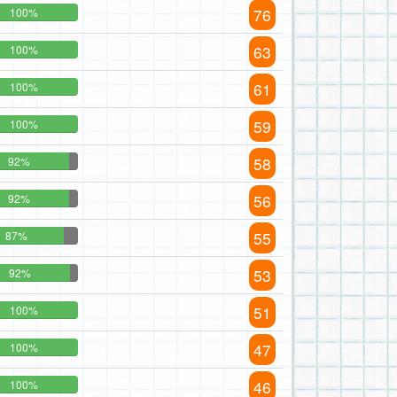
76
100%
63
100%
61
100%
59
100%
58
92%
56
92%
55
87%
53
92%
51
100%
47
100%
46
100%