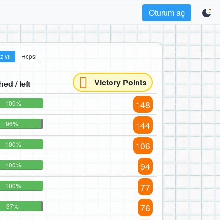
Oturum aç
z yıl
Hepsi
Victory Points
hed / left
148
100%
144
96%
106
100%
94
100%
77
100%
76
97%