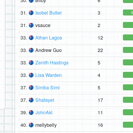
30.
Bilby
6
31.
Isobel Butler
3
31.
vsauce
2
33.
Athan Lagos
12
33.
Andrew Guo
22
33.
Zenith Hastings
5
33.
Lisa Warden
4
37.
Simba Simi
5
37.
Shafayet
17
39.
JohnAkl
11
40.
mellybelly
16