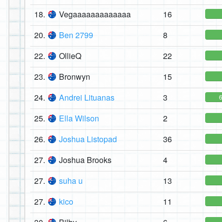
18.
Vegaaaaaaaaaaaaa
16
20.
Ben 2799
8
22.
OllieQ
22
23.
Bronwyn
15
24.
Andrei Lituanas
3
25.
Ella Wilson
2
26.
Joshua Listopad
36
27.
Joshua Brooks
4
27.
suha u
13
27.
kico
11