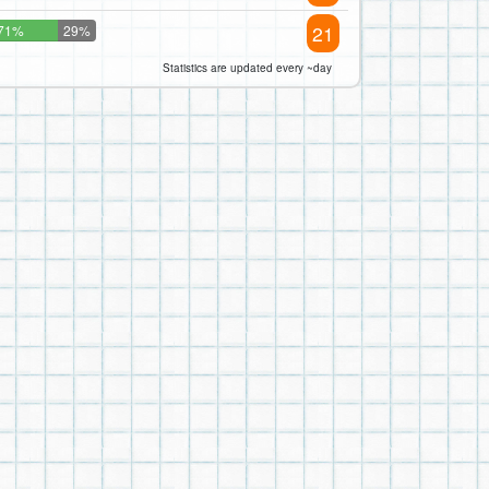
21
71%
29%
Statistics are updated every ~day