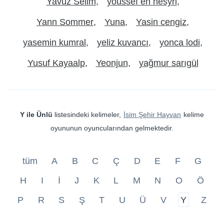
Yavuz Selim
youssef en nesyri
Yann Sommer
Yuna
Yasin cengiz
yasemin kumral
yeliz kuvancı
yonca lodi
Yusuf Kayaalp
Yeonjun
yağmur sarıgül
Y ile Ünlü
listesindeki kelimeler,
İsim Şehir Hayvan
kelime
oyununun oyuncularından gelmektedir.
tüm
A
B
C
Ç
D
E
F
G
H
I
İ
J
K
L
M
N
O
Ö
P
R
S
Ş
T
U
Ü
V
Y
Z