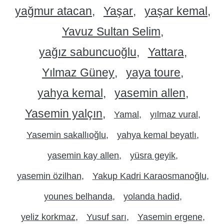
yağmur atacan
Yaşar
yaşar kemal
Yavuz Sultan Selim
yağız sabuncuoğlu
Yattara
Yılmaz Güney
yaya toure
yahya kemal
yasemin allen
Yasemin yalçın
Yamal
yılmaz vural
Yasemin sakallıoğlu
yahya kemal beyatlı
yasemin kay allen
yüsra geyik
yasemin özilhan
Yakup Kadri Karaosmanoğlu
younes belhanda
yolanda hadid
yeliz korkmaz
Yusuf sarı
Yasemin ergene