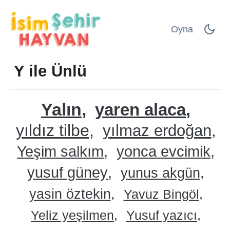
Oyna
Y ile Ünlü
Yalın
yaren alaca
yıldız tilbe
yılmaz erdoğan
Yeşim salkım
yonca evcimik
yusuf güney
yunus akgün
yasin öztekin
Yavuz Bingöl
Yeliz yeşilmen
Yusuf yazıcı