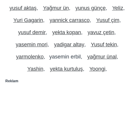
yusuf aktaş
Yağmur ün
yunus günçe
Yeliz
Yuri Gagarin
yannick carrasco
Yusuf çim
yusuf demir
yekta kopan
yavuz çetin
yasemin mori
yadigar altay
Yusuf tekin
yarmolenko
yasemin erbil
yağmur ünal
Yashin
yekta kurtuluş
Yoongi
Reklam