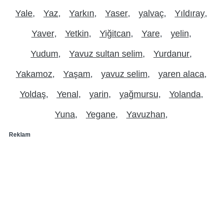
Yale
Yaz
Yarkın
Yaser
yalvaç
Yıldıray
Yaver
Yetkin
Yiğitcan
Yare
yelin
Yudum
Yavuz sultan selim
Yurdanur
Yakamoz
Yaşam
yavuz selim
yaren alaca
Yoldaş
Yenal
yarin
yağmursu
Yolanda
Yuna
Yegane
Yavuzhan
Reklam