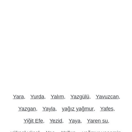
Yara
Yurda
Yalım
Yazgülü
Yavuzcan
Yazgan
Yayla
yağız yağmur
Yafes
Yiğit Efe
Yezid
Yaya
Yaren su