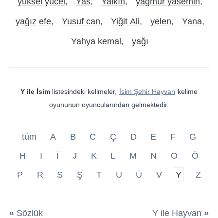
yüksel yücel
Yas
Yalkın
yağmur yasemin
yağız efe
Yusuf can
Yiğit Ali
yelen
Yana
Yahya kemal
yağı
Y ile İsim
listesindeki kelimeler,
İsim Şehir Hayvan
kelime
oyununun oyuncularından gelmektedir.
tüm
A
B
C
Ç
D
E
F
G
H
I
İ
J
K
L
M
N
O
Ö
P
R
S
Ş
T
U
Ü
V
Y
Z
«
Sözlük
Y ile Hayvan
»