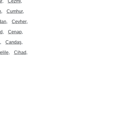
r
Cezmi
n
Cumhur
dan
Cevher
id
Cenap
Candaş
elile
Cihad