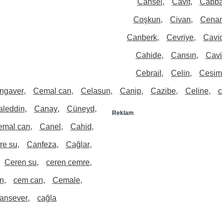
Cansel
Cavit
Cabba
Coşkun
Civan
Cena
Canberk
Cevriye
Cavi
Cahide
Cansın
Cav
Cebrail
Celin
Cesim
ngaver
Cemal can
Celasun
Canip
Cazibe
Celine
c
aleddin
Canay
Cüneyd
Reklam
emal can
Canel
Cahid
e su
Canfeza
Cağlar
Ceren su
ceren cemre
n
cem can
Cemale
ansever
cağla