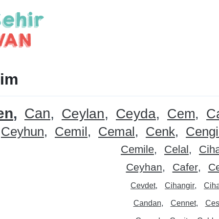
sim
en
Can
Ceylan
Ceyda
Cem
C
Ceyhun
Cemil
Cemal
Cenk
Cengi
Cemile
Celal
Cih
Ceyhan
Cafer
Ce
Cevdet
Cihangir
Ciha
Candan
Cennet
Ces