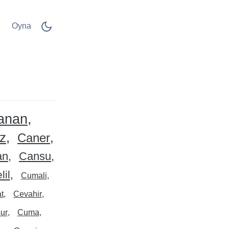
Oyna
anan
z
Caner
an
Cansu
lil
Cumali
t
Cevahir
ur
Cuma