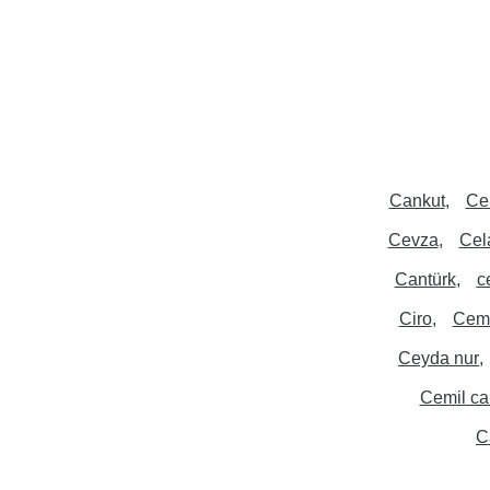
Cankut
Ce
Cevza
Cel
Cantürk
c
Ciro
Cemr
Ceyda nur
Cemil ca
C