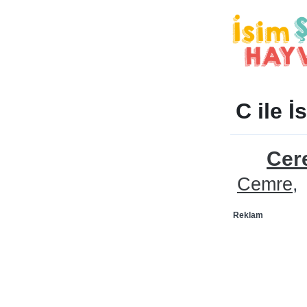
C ile İ
Cer
Cemre
Reklam