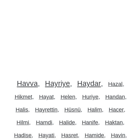
Havva
Hayriye
Haydar
Hazal
Hikmet
Hayat
Helen
Huriye
Handan
Halis
Hayrettin
Hüsnü
Halim
Hacer
Hilmi
Hamdi
Halide
Hanife
Haktan
Hadise
Hayati
Hasret
Hamide
Havin