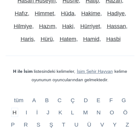
Hasan Hüseyin
Hüsne
Hatip
Hazan
Hafız
Himmet
Hüda
Hakime
Hadiye
Hilmiye
Hazım
Haki
Hürriyet
Hassan
Haris
Hürü
Hatem
Hamid
Hasbi
H ile İsim
listesindeki kelimeler,
İsim Şehir Hayvan
kelime
oyununun oyuncularından gelmektedir.
tüm
A
B
C
Ç
D
E
F
G
H
I
İ
J
K
L
M
N
O
Ö
P
R
S
Ş
T
U
Ü
V
Y
Z