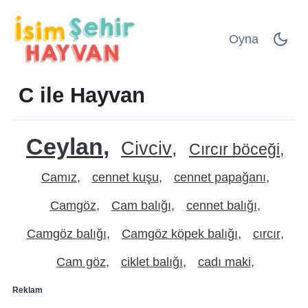
Oyna
C ile Hayvan
Ceylan
Civciv
Cırcır böceği
Camız
cennet kuşu
cennet papağanı
Camgöz
Cam balığı
cennet balığı
Camgöz balığı
Camgöz köpek balığı
cırcır
Cam göz
ciklet balığı
cadı maki
Reklam