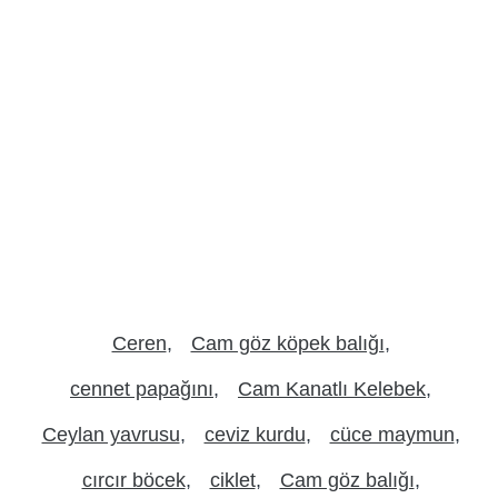
Ceren
Cam göz köpek balığı
cennet papağını
Cam Kanatlı Kelebek
Ceylan yavrusu
ceviz kurdu
cüce maymun
cırcır böcek
ciklet
Cam göz balığı